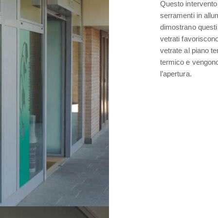
Questo intervento s
serramenti in allu
dimostrano quest
vetrati favoriscono
vetrate al piano te
termico e vengono
l’apertura.